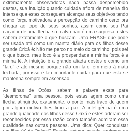
extremamente observadoras
nada passa despercebido
destes, sua intuição quando cuidada aflora de maneira tão
intensa que estes conseguem alcançar seus objetivos tendo
como força motivadora a percepção do caminho certo pra
chegar ao topo de seus sonhos, assim como seu Pai
caçador de uma flecha só o alvo não é uma surpresa, estes
sabem exatamente o que buscam. Uma FRASE que pode
ser usada até como um mantra diário para os filhos desse
grande Orixá é: Não me perco no meio do caminho, pois sei
o que busco, meu foco é a prosperidade e minha força é a
minha fé. A intuição é a grande aliada destes é como um
"faro" e até mesmo porque não um farol em meio à mata
fechada, por isso é tão importante cuidar para que esta se
mantenha sempre em ascensão.
As filhas de Oxóssi sabem a palavra exata para
“desmoronar” uma pessoa, pois estas agem como uma
flecha atingindo, exatamente, o ponto mais fraco de quem
por algum motivo lhes tirou a paz.
A inteligência é uma
grande qualidade dos filhos desse Orixá e estes adoram ser
reconhecidos por essa razão como também admiram essa
qualidade nas outras pessoas. Uma dica: Quer conquistar