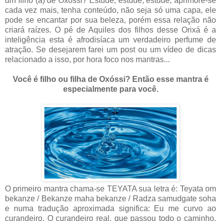
um filho (a) de Oxóssi? Estude, estude, estude, aprimore-se
cada vez mais, tenha conteúdo, não seja só uma capa, ele
pode se encantar por sua beleza, porém essa relação não
criará raízes. O pé de Aquiles dos filhos desse Orixá é a
inteligência esta é afrodisíaca um verdadeiro perfume de
atração. Se desejarem farei um post ou um vídeo de dicas
relacionado a isso, por hora foco nos mantras...
Você é filho ou filha de Oxóssi?
Então esse mantra é
especialmente para você.
O primeiro mantra chama-se TEYATA sua letra é: Teyata om
bekanze / Bekanze maha bekanze / Radza samudgate soha
e numa tradução aproximada significa: Eu me curvo ao
curandeiro. O curandeiro real, que passou todo o caminho.