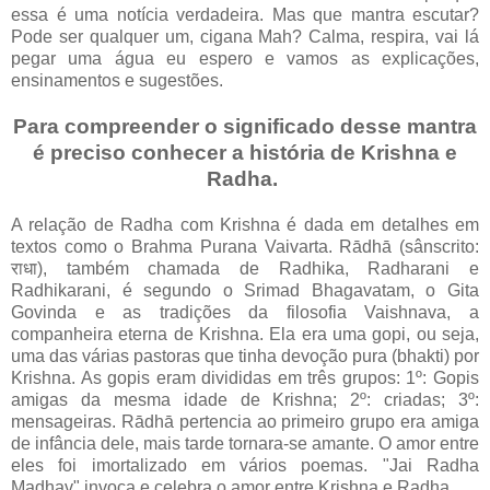
essa é uma notícia verdadeira. Mas que mantra escutar?
Pode ser qualquer um, cigana Mah? Calma, respira, vai lá
pegar uma água eu espero e vamos as explicações,
ensinamentos e sugestões.
Para compreender o significado desse mantra
é preciso conhecer a história de Krishna e
Radha.
A relação de Radha com Krishna é dada em detalhes em
textos como o Brahma Purana Vaivarta. Rādhā (sânscrito:
राधा), também chamada de Radhika, Radharani e
Radhikarani, é segundo o Srimad Bhagavatam, o Gita
Govinda e as tradições da filosofia Vaishnava, a
companheira eterna de Krishna. Ela era uma gopi, ou seja,
uma das várias pastoras que tinha devoção pura (bhakti) por
Krishna. As gopis eram divididas em três grupos: 1º: Gopis
amigas da mesma idade de Krishna; 2º: criadas; 3º:
mensageiras. Rādhā pertencia ao primeiro grupo era amiga
de infância dele, mais tarde tornara-se amante. O amor entre
eles foi imortalizado em vários poemas. "Jai Radha
Madhav" invoca e celebra o amor entre Krishna e Radha.