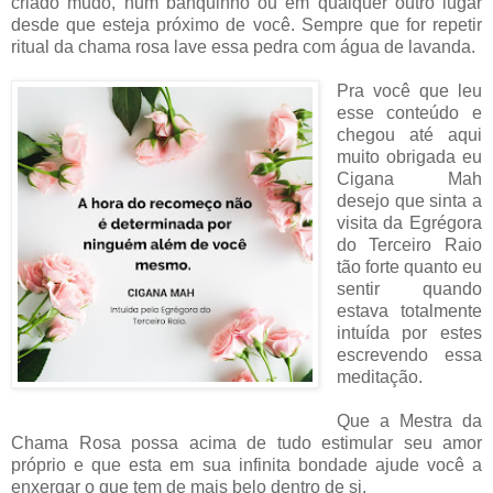
criado mudo, num banquinho ou em qualquer outro lugar
desde que esteja próximo de você. Sempre que for repetir
ritual da chama rosa lave essa pedra com água de lavanda.
Pra você que leu
esse conteúdo e
chegou até aqui
muito obrigada eu
Cigana Mah
desejo que sinta a
visita da Egrégora
do Terceiro Raio
tão forte quanto eu
sentir quando
estava totalmente
intuída por estes
escrevendo essa
meditação.
Que a Mestra da
Chama Rosa possa acima de tudo estimular seu amor
próprio e que esta em sua infinita bondade ajude você a
enxergar o que tem de mais belo dentro de si.