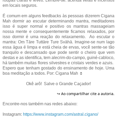
roupas claras e leves. Lembre-se: acenda velas e incensos
em locais seguros.
É comum em alguns feedbacks às pessoas dizerem Cigana
Mah dormir ao escutar determinando mantra, meditadores
isso é super normal e positivo os mantras massageiam
nossa mente e consequentemente ficamos relaxados, por
isso dormir é uma reação do relaxamento. Ao escutar o
mantra: Oṃ Tāre Tuttāre Ture Svāhā. Imagine-se num lago
essa água é limpa e está cheia de ervas, você sente-se tão
tranquilo e descansado que pode sentir o cheiro que vem
destas e as identifica, tem alecrim-do-campo, guiné-cabloco,
há também muitas flores silvestres e cristais verdes e azuis.
Espero que tenham gostado do ensinamento de hoje. Uma
boa meditação a todos. Por: Cigana Mah 🌷
Okê arô! Salve o Grande Caçador!
↪
Ao compartilhar cite a autoria.
⠀⠀⠀⠀⠀⠀⠀⠀⠀
Encontre-nos também nas redes abaixo:
Instagram:
https://www.instagram.com/astral.cigano/