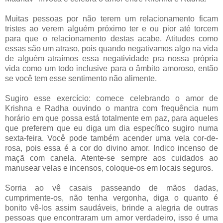
Muitas pessoas por não terem um relacionamento ficam
tristes ao verem alguém próximo ter e ou pior até torcem
para que o relacionamento destas acabe. Atitudes como
essas são um atraso, pois quando negativamos algo na vida
de alguém atraímos essa negatividade pra nossa própria
vida como um todo inclusive para o âmbito amoroso, então
se você tem esse sentimento não alimente.
Sugiro esse exercício: comece celebrando o amor de
Krishna e Radha ouvindo o mantra com frequência num
horário em que possa está totalmente em paz, p
ara aqueles
que preferem que eu diga um dia específico sugiro numa
sexta-feira. Você pode também acender uma vela cor-de-
rosa, pois essa é a cor do divino amor. Indico incenso de
maçã com canela. Atente-se sempre aos cuidados ao
manusear velas e incensos, coloque-os em locais seguros.
Sorria ao vê casais passeando de mãos dadas,
cumprimente-os, não tenha vergonha, diga o quanto é
bonito vê-los assim saudáveis, brinde a alegria de outras
pessoas que encontraram um amor verdadeiro, isso é uma