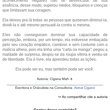
acontecimento negativo não se desvincular de sua
essência, desse modo, superou medos, bloqueios e crenças
que limitavam sua coragem.
Ela deixou pra lá todas as pessoas que quiseram diminuí-la,
dividi-la e até mesmo persuadi-la contra si mesma.
Eles não conseguiram dominar sua capacidade de
percepção, embora, por um tempo, ela estivesse embaçada
pelo seu coração empático, caridoso e sem costume com a
malícia alheia, pois ela tinha uma “carta na manga”: pegou a
maldade de surpresa, despiu-se da roupa vítima e vestiu-se
de liberdade. Ela é livre, ela aprendeu todas as lições.
Ela pode ser eu, mas também pode ser você.
Autoria: Cigana Mah 🌷
_________________________________________________
Escritora e Oráculista na Consultoria:
Astral Cigano
↪
⠀⠀⠀⠀⠀⠀⠀⠀⠀
Ao compartilhar cite a autoria
Gostou desse conteúdo?