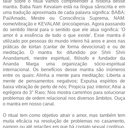
falar sobre o ritual vamos compreender a história desse
mantra. Baba Nam Kevalam está na língua sânscrita e em
uma tradução aproximada de cada palavra significa: BABA:
Pai/Amado, Mestre ou Consciência Suprema, NAM:
nome/vibração e KEVALAM: único/apenas. Agora passando
do sentido literal para o sentido que ele atua significa: 'O
amor é a essência de tudo o que existe'. Esse mantra é
utilizado por pessoas do mundo inteiro há anos e anos nas
práticas de kiirtan (cantar de forma devocional) e ou de
meditação. O mantra foi difundido por Shrii Shrii
Anandamurti, mestre espiritual, filósofo e fundador da
Ananda Marga uma organização sócio-espiritual
internacional. Os benefícios desse mantra são inúmeros
entre os quais: Alinha a mente para meditação; Liberta a
mente de pensamentos negativos; Expulsa espíritos de
baixa vibração de perto de nós; Propicia paz interior; Atrai a
egrégora do 3° Raio; Nos mostra caminhos para solucionar
problemas de ordem relacional nos diversos âmbitos. Ouça
o mantra em nosso canal.
O ritual tem como objetivo atrair o amor, mas também tem
muita eficácia na resolução de problemas no casamento,
namoro ou até relações em que há contato sexual contínuo,