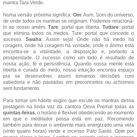
mantra Tara Verde.
Numa versão próxima significa:
Om
: Aum, Som do universo,
de onde todos os mantras se originam. Podemos relacioná-
lo ao nosso amém.
Tare
: portal que liberta.
Tuttare
: portal
que elimina todos os medos. Ture: portal que concede o
sucesso.
Swaha
: Assim seja! Onde não há medo há
coragem, onde há coragem há vontade, onde o ânimo está
encontra-se a vitalidade, a disposição e, portanto a
prosperidade. O sucesso como um todo é resultado de
nossa ação, fé e persistência. Quando nossa mente está
liberta e curada do medo, nossa intuição encontra espaço
pra se desenvolver, assim tomamos decisões com
sabedoria e não pautadas em preconceitos ou achismos
sem fundamento.
Para tornar um hábito sugiro que escute os mantras dessa
postagem
na linda voz da cantora Deva Premal
todas as
quintas-feiras,
o horário é flexível obedecendo ao momento
em que o meditador possa está em paz. Recomendo
também para deixar o ambiente mais energizado uma vela
(vinte quatro horas) verde e incenso Palo Santo. Opte por