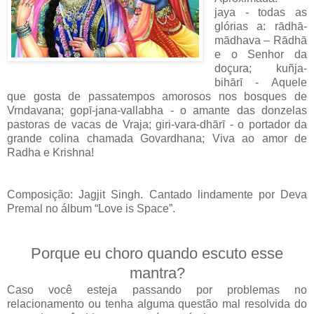
jaya - todas as
glórias a: rādhā-
mādhava – Rādhā
e o Senhor da
doçura; kuñja-
bihārī - Aquele
que gosta de passatempos amorosos nos bosques de
Vrndavana; gopī-jana-vallabha - o amante das donzelas
pastoras de vacas de Vraja; giri-vara-dhārī - o portador da
grande colina chamada Govardhana; Viva ao amor de
Radha e Krishna!
Composição: Jagjit Singh. Cantado lindamente por Deva
Premal no álbum “Love is Space”.
Porque eu choro quando escuto esse
mantra?
Caso você esteja passando por problemas no
relacionamento ou tenha alguma questão mal resolvida do