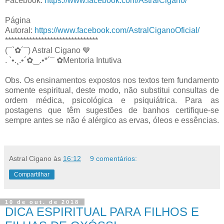
Facebook:
https://www.facebook.com/AstralCigano/
Página
Autoral:
https://www.facebook.com/AstralCiganoOficial/
*******************************
(¯`✿´¯) Astral Cigano 💙
. `•.¸.•´✿‿.•*´¯ ✿Mentoria Intutiva
Obs. Os ensinamentos expostos nos textos tem fundamento
somente espiritual, deste modo, não substitui consultas de
ordem médica, psicológica e psiquiátrica. Para as
postagens que têm sugestões de banhos certifique-se
sempre antes se não é alérgico as ervas, óleos e essências.
Astral Cigano
às
16:12
9 comentários:
Compartilhar
10 de out. de 2018
DICA ESPIRITUAL PARA FILHOS E