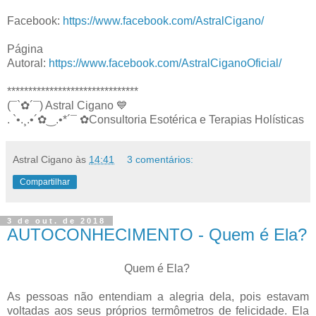
Facebook:
https://www.facebook.com/AstralCigano/
Página
Autoral:
https://www.facebook.com/AstralCiganoOficial/
*******************************
(¯`✿´¯) Astral Cigano 💙
. `•.¸.•´✿‿.•*´¯ ✿Consultoria Esotérica e Terapias Holísticas
Astral Cigano
às
14:41
3 comentários:
Compartilhar
3 de out. de 2018
AUTOCONHECIMENTO - Quem é Ela?
Quem é Ela?
As pessoas não entendiam a alegria dela, pois estavam
voltadas aos seus próprios termômetros de felicidade. Ela