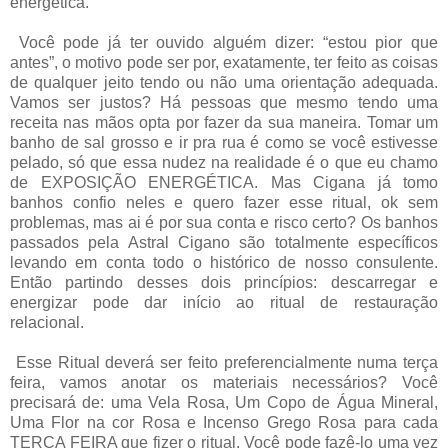
energética.
Você pode já ter ouvido alguém dizer: “estou pior que
antes”, o motivo pode ser por, exatamente, ter feito as coisas
de qualquer jeito tendo ou não uma orientação adequada.
Vamos ser justos? Há pessoas que mesmo tendo uma
receita nas mãos opta por fazer da sua maneira. Tomar um
banho de sal grosso e ir pra rua é como se você estivesse
pelado, só que essa nudez na realidade é o que eu chamo
de EXPOSIÇÃO ENERGÉTICA. Mas Cigana já tomo
banhos confio neles e quero fazer esse ritual, ok sem
problemas, mas ai é por sua conta e risco certo? Os banhos
passados pela Astral Cigano são totalmente específicos
levando em conta todo o histórico de nosso consulente.
Então partindo desses dois princípios: descarregar e
energizar pode dar início ao ritual de restauração
relacional.
Esse Ritual deverá ser feito preferencialmente numa terça
feira, vamos anotar os materiais necessários? Você
precisará de: uma Vela Rosa, Um Copo de Água Mineral,
Uma Flor na cor Rosa e Incenso Grego Rosa para cada
TERÇA FEIRA que fizer o ritual. Você pode
fazê-lo uma vez