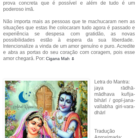
prova concreta que é possível e além de tudo é um
poderoso imã.
Não importa mais as pessoas que te machucaram nem as
situações que estas lhe colocaram tudo agora é passado e
experiência se despesa com gratidão, as novas
possibilidades estão à espera da sua liberdade.
Intencionalize a vinda de um amor genuíno e puro. Acredite
e abra as portas do seu coração com coragem, pois esse
amor chegará. Por:
Cigana Mah 🌷
Letra do Mantra:
jaya rādhā-
mādhava kuñja-
bihārī / gopī-jana-
vallabha giri-vara-
dhārī
Tradução
Aproximada: