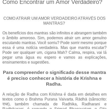
Como Encontrar um Amor Verdadeiro?
COMO ATRAIR UM AMOR VERDADEIRO ATRAVÉS DOS
MANTRAS?
Os benefícios dos mantras são infinitos e abrangem também
o âmbito amoroso. Sim, podemos atrair um amor genuíno
escutando mantras. Você sorriu? Pode sorrir mesmo porque
essa é uma notícia verdadeira. Mas que mantra escutar?
Pode ser qualquer um, cigana Mah? Calma, respira, vai lá
pegar uma água eu espero e vamos as explicações,
ensinamentos e sugestões.
Para compreender o significado desse mantra
é preciso conhecer a história de Krishna e
Radha.
A relação de Radha com Krishna é dada em detalhes em
textos como o Brahma Purana Vaivarta. Rādhā (sânscrito:
राधा), também chamada de Radhika, Radharani e
Radhikarani, é segundo o Srimad Bhagavatam, o Gita