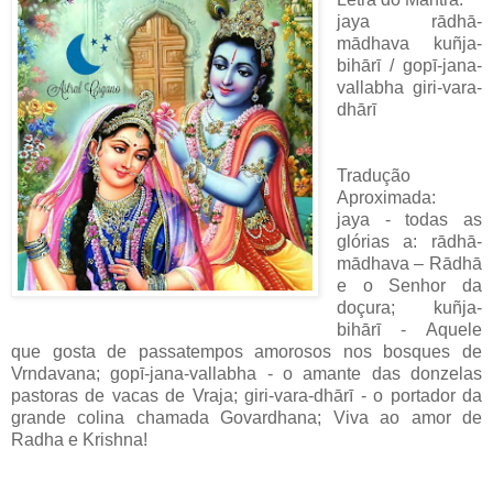
jaya rādhā-
mādhava kuñja-
bihārī / gopī-jana-
vallabha giri-vara-
dhārī
Tradução
Aproximada:
jaya - todas as
glórias a: rādhā-
mādhava – Rādhā
e o Senhor da
doçura; kuñja-
bihārī - Aquele
que gosta de passatempos amorosos nos bosques de
Vrndavana; gopī-jana-vallabha - o amante das donzelas
pastoras de vacas de Vraja; giri-vara-dhārī - o portador da
grande colina chamada Govardhana; Viva ao amor de
Radha e Krishna!