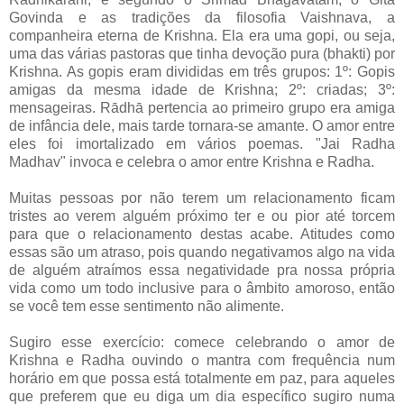
Govinda e as tradições da filosofia Vaishnava, a
companheira eterna de Krishna. Ela era uma gopi, ou seja,
uma das várias pastoras que tinha devoção pura (bhakti) por
Krishna. As gopis eram divididas em três grupos: 1º: Gopis
amigas da mesma idade de Krishna; 2º: criadas; 3º:
mensageiras. Rādhā pertencia ao primeiro grupo era amiga
de infância dele, mais tarde tornara-se amante. O amor entre
eles foi imortalizado em vários poemas. "Jai Radha
Madhav" invoca e celebra o amor entre Krishna e Radha.
Muitas pessoas por não terem um relacionamento ficam
tristes ao verem alguém próximo ter e ou pior até torcem
para que o relacionamento destas acabe. Atitudes como
essas são um atraso, pois quando negativamos algo na vida
de alguém atraímos essa negatividade pra nossa própria
vida como um todo inclusive para o âmbito amoroso, então
se você tem esse sentimento não alimente.
Sugiro esse exercício: comece celebrando o amor de
Krishna e Radha ouvindo o mantra com frequência num
horário em que possa está totalmente em paz, p
ara aqueles
que preferem que eu diga um dia específico sugiro numa