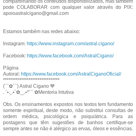
compartilhando os conteúdos disponibilizados, mas também
pode COLABORAR com qualquer valor através do PIX:
apoioastralcigano@gmail.com
Estamos também nas redes abaixo:
Instagram:
https://www.instagram.com/astral.cigano/
Facebook:
https://www.facebook.com/AstralCigano/
Página
Autoral:
https://www.facebook.com/AstralCiganoOficial/
*******************************
(¯`✿´¯) Astral Cigano 💙
. `•.¸.•´✿‿.•*´¯ ✿Mentoria Intutiva
Obs. Os ensinamentos expostos nos textos tem fundamento
somente espiritual, deste modo, não substitui consultas de
ordem médica, psicológica e psiquiátrica. Para as
postagens que têm sugestões de banhos certifique-se
sempre antes se não é alérgico as ervas, óleos e essências.