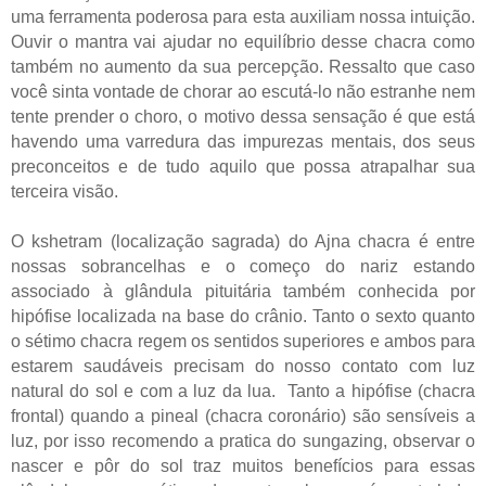
uma ferramenta poderosa para esta auxiliam nossa intuição.
Ouvir o mantra vai ajudar no equilíbrio desse chacra como
também no aumento da sua percepção. Ressalto que caso
você sinta vontade de chorar ao escutá-lo não estranhe nem
tente prender o choro, o motivo dessa sensação é que está
havendo uma varredura das impurezas mentais, dos seus
preconceitos e de tudo aquilo que possa atrapalhar sua
terceira visão.
O kshetram (localização sagrada) do Ajna chacra é entre
nossas sobrancelhas e o começo do nariz estando
associado à glândula pituitária também conhecida por
hipófise localizada na base do crânio. Tanto o sexto quanto
o sétimo chacra regem os sentidos superiores e ambos para
estarem saudáveis precisam do nosso contato com luz
natural do sol e com a luz da lua.
Tanto a hipófise (chacra
frontal) quando a pineal (chacra coronário) são sensíveis a
luz, por isso recomendo a pratica do sungazing, observar o
nascer e pôr do sol traz muitos benefícios para essas