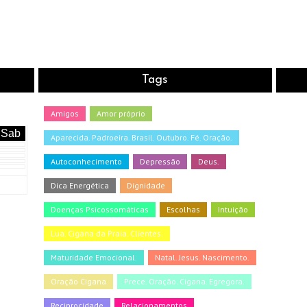
Tags
Amigos
Amor próprio
Sab
Aparecida. Padroeira. Brasil. Outubro. Fé. Oração.
Autoconhecimento
Depressão
Deus.
Dica Energética
Dignidade
Doenças Psicossomáticas
Escolhas
Intuição
Lua. Cigana da Praia. Clientes.
Maturidade Emocional.
Natal. Jesus. Nascimento.
Oração Cigana
Prece. Oração. Cigana. Egregora.
Reciprocidade
Relacionamentos