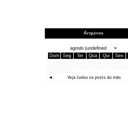
Arquivos
Dom
Seg
Ter
Qua
Qui
Sex
◄
Veja todos os posts do mês