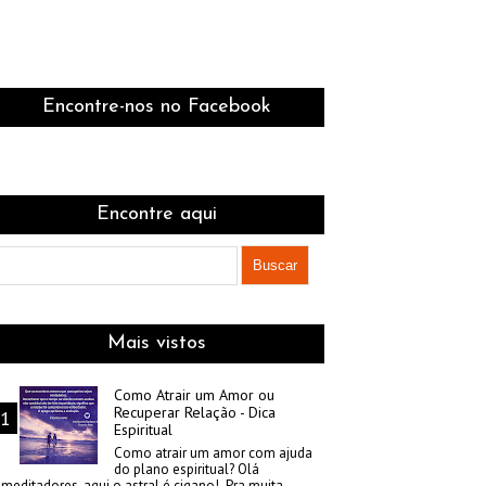
Encontre-nos no Facebook
Encontre aqui
Mais vistos
Como Atrair um Amor ou
Recuperar Relação - Dica
Espiritual
Como atrair um amor com ajuda
do plano espiritual? Olá
meditadores, aqui o astral é cigano! Pra muita