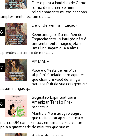
Direto para a Infidelidade Como
forma de manter-se num
relacionamento muitas pessoas
simplesmente fecham os ol...
De onde vem a Intuição?
Reencarnação, Karma, Véu do
Esquecimento A intuição não é
um sentimento mágico, ela é
uma linguagem que a alma
aprendeu ao longo de nossa...
AMIZADE
Você é o "testa de ferro" de
alguém? Cuidado com aqueles
que chamam você de amigo
para usufruir da sua coragem em
assumir brigas q...
Sugestão Espiritual para
Amenizar Tensão Pré-
menstrual
Mantra e Menstruação Sugiro
que recite e ou apenas ouça o
mantra OM com as mãos em cima de seu ventre
pela a quantidade de minutos que sua m...
Rastro de Estrela