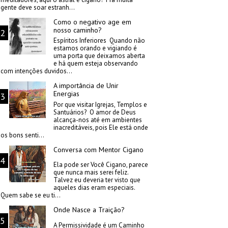
gente deve soar estranh...
Como o negativo age em
nosso caminho?
Espíritos Inferiores Quando não
estamos orando e vigiando é
uma porta que deixamos aberta
e há quem esteja observando
com intenções duvidos...
A importância de Unir
Energias
Por que visitar Igrejas, Templos e
Santuários? O amor de Deus
alcança-nos até em ambientes
inacreditáveis, pois Ele está onde
os bons senti...
Conversa com Mentor Cigano
Ela pode ser Você Cigano, parece
que nunca mais serei feliz.
Talvez eu deveria ter visto que
aqueles dias eram especiais.
Quem sabe se eu ti...
Onde Nasce a Traição?
A Permissividade é um Caminho