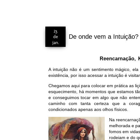
23
De onde vem a Intuição?
de
jan.
Reencarnação, 
A intuição não é um sentimento mágico, el
existência, por isso acessar a intuição é visit
Chegamos aqui para colocar em prática as li
esquecimento, há momentos que estamos tão 
e conseguimos tocar em algo que não ent
caminho com tanta certeza que a cora
condicionados apenas aos olhos físicos.
Na reencarnaçã
melhorada e pa
fomos em vidas
rodeiam e do qu