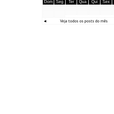
Dom
Seg
Ter
Qua
Qui
Sex
◄
Veja todos os posts do mês