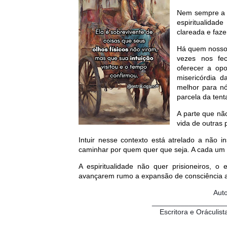
Nem sempre a 
espiritualida
clareada e faz
Há quem nosso 
vezes nos fe
oferecer a opo
misericórdia 
melhor para n
parcela da tent
A parte que nã
vida de outras 
Intuir nesse contexto está atrelado a não in
caminhar por quem quer que seja. A cada um é
A espiritualidade não quer prisioneiros, o
avançarem rumo a expansão de consciência al
Aut
__________________
Escritora e Oráculist