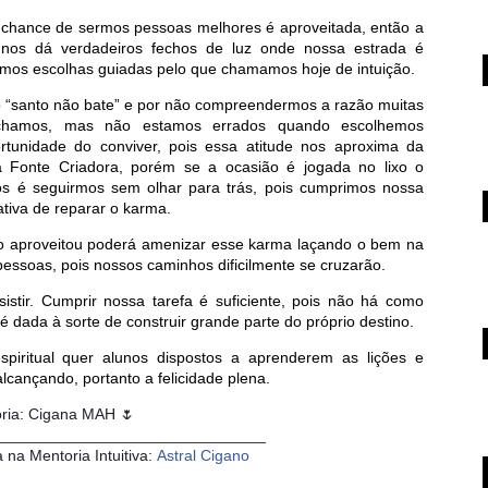
chance de sermos pessoas melhores é aproveitada, então a
de nos dá verdadeiros fechos de luz onde nossa estrada é
emos escolhas guiadas pelo que chamamos hoje de intuição.
“santo não bate” e por não compreendermos a razão muitas
chamos, mas não estamos errados quando escolhemos
rtunidade do conviver, pois essa atitude nos aproxima da
da Fonte Criadora, porém se a ocasião é jogada no lixo o
ós é seguirmos sem olhar para trás, pois cumprimos nossa
ativa de reparar o karma.
o aproveitou poderá amenizar esse karma laçando o bem na
pessoas, pois nossos caminhos dificilmente se cruzarão.
sistir. Cumprir nossa tarefa é suficiente, pois não há como
 dada à sorte de construir grande parte do próprio destino.
 espiritual quer alunos dispostos a aprenderem as lições e
cançando, portanto a felicidade plena.
oria: Cigana MAH
🌷
_______________________________
a na Mentoria Intuitiva:
Astral Cigano