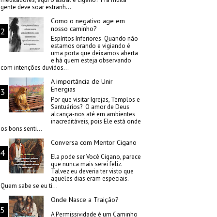
gente deve soar estranh...
Como o negativo age em
nosso caminho?
Espíritos Inferiores Quando não
estamos orando e vigiando é
uma porta que deixamos aberta
e há quem esteja observando
com intenções duvidos...
A importância de Unir
Energias
Por que visitar Igrejas, Templos e
Santuários? O amor de Deus
alcança-nos até em ambientes
inacreditáveis, pois Ele está onde
os bons senti...
Conversa com Mentor Cigano
Ela pode ser Você Cigano, parece
que nunca mais serei feliz.
Talvez eu deveria ter visto que
aqueles dias eram especiais.
Quem sabe se eu ti...
Onde Nasce a Traição?
A Permissividade é um Caminho