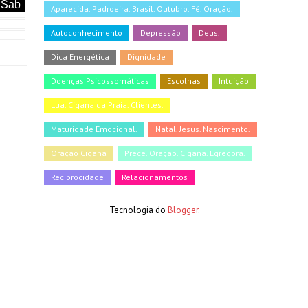
Sab
Aparecida. Padroeira. Brasil. Outubro. Fé. Oração.
Autoconhecimento
Depressão
Deus.
Dica Energética
Dignidade
Doenças Psicossomáticas
Escolhas
Intuição
Lua. Cigana da Praia. Clientes.
Maturidade Emocional.
Natal. Jesus. Nascimento.
Oração Cigana
Prece. Oração. Cigana. Egregora.
Reciprocidade
Relacionamentos
Tecnologia do
Blogger
.