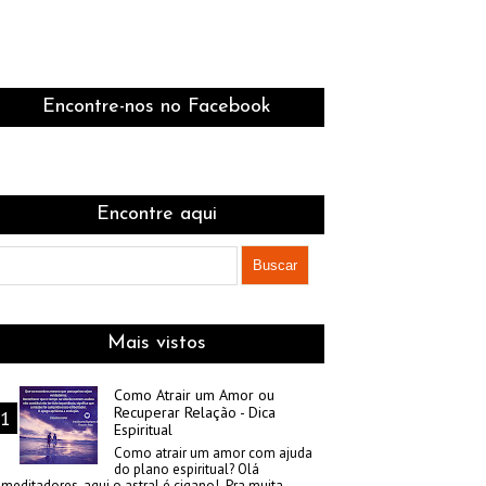
Encontre-nos no Facebook
Encontre aqui
Mais vistos
Como Atrair um Amor ou
Recuperar Relação - Dica
Espiritual
Como atrair um amor com ajuda
do plano espiritual? Olá
meditadores, aqui o astral é cigano! Pra muita