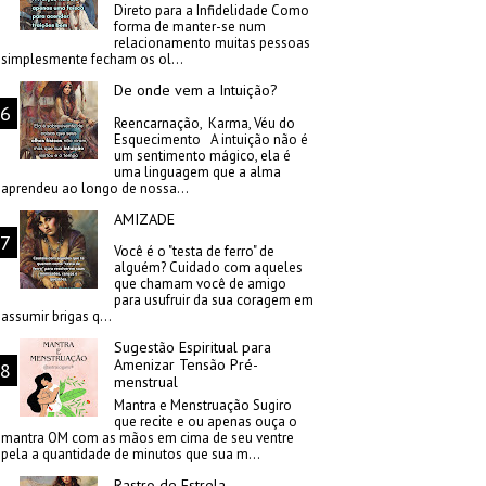
Direto para a Infidelidade Como
forma de manter-se num
relacionamento muitas pessoas
simplesmente fecham os ol...
De onde vem a Intuição?
Reencarnação, Karma, Véu do
Esquecimento A intuição não é
um sentimento mágico, ela é
uma linguagem que a alma
aprendeu ao longo de nossa...
AMIZADE
Você é o "testa de ferro" de
alguém? Cuidado com aqueles
que chamam você de amigo
para usufruir da sua coragem em
assumir brigas q...
Sugestão Espiritual para
Amenizar Tensão Pré-
menstrual
Mantra e Menstruação Sugiro
que recite e ou apenas ouça o
mantra OM com as mãos em cima de seu ventre
pela a quantidade de minutos que sua m...
Rastro de Estrela