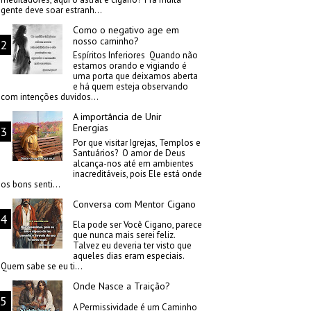
gente deve soar estranh...
Como o negativo age em
nosso caminho?
Espíritos Inferiores Quando não
estamos orando e vigiando é
uma porta que deixamos aberta
e há quem esteja observando
com intenções duvidos...
A importância de Unir
Energias
Por que visitar Igrejas, Templos e
Santuários? O amor de Deus
alcança-nos até em ambientes
inacreditáveis, pois Ele está onde
os bons senti...
Conversa com Mentor Cigano
Ela pode ser Você Cigano, parece
que nunca mais serei feliz.
Talvez eu deveria ter visto que
aqueles dias eram especiais.
Quem sabe se eu ti...
Onde Nasce a Traição?
A Permissividade é um Caminho