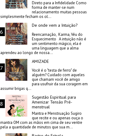
Direto para a Infidelidade Como
forma de manter-se num
relacionamento muitas pessoas
simplesmente fecham os ol...
De onde vem a Intuição?
Reencarnação, Karma, Véu do
Esquecimento A intuição não é
um sentimento mágico, ela é
uma linguagem que a alma
aprendeu ao longo de nossa...
AMIZADE
Você é o "testa de ferro" de
alguém? Cuidado com aqueles
que chamam você de amigo
para usufruir da sua coragem em
assumir brigas q...
Sugestão Espiritual para
Amenizar Tensão Pré-
menstrual
Mantra e Menstruação Sugiro
que recite e ou apenas ouça o
mantra OM com as mãos em cima de seu ventre
pela a quantidade de minutos que sua m...
Rastro de Estrela