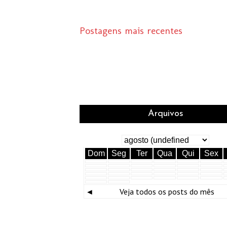
Postagens mais recentes
Arquivos
Dom
Seg
Ter
Qua
Qui
Sex
◄
Veja todos os posts do mês