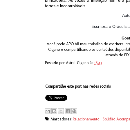
brincadeira. Às vezes a intenção nem era pa
fortes e incontroláveis.
Aut
__________________
Escritora e Oráculist
Gost
Você pode APOIAR meu trabalho de escritora inte
Cigano e compartilhando os conteúdos disponibi
através do PI
Postado por
Astral Cigano
às
16:43
Compartilhe este post nas redes sociais
Marcadores:
Relacionamento
,
Solidão Acomp