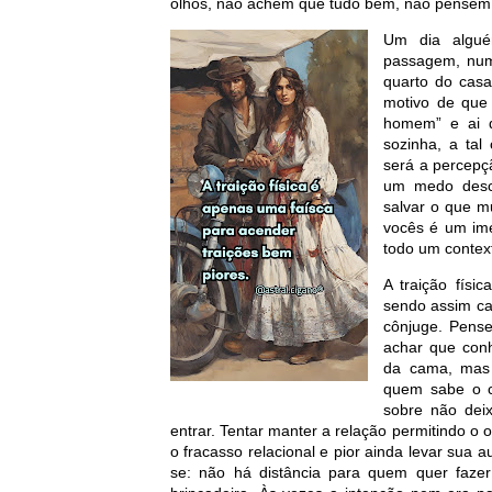
olhos, não achem que tudo bem, não pensem 
Um dia algu
passagem, num
quarto do casa
motivo de que
homem” e ai q
sozinha, a ta
será a percepç
um medo desco
salvar o que m
vocês é um im
todo um contex
A traição físi
sendo assim ca
cônjuge. Pens
achar que con
da cama, mas
quem sabe o 
sobre não dei
entrar. Tentar manter a relação permitindo o 
o fracasso relacional e pior ainda levar sua
se: não há distância para quem quer faze