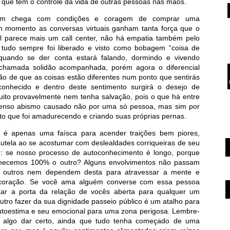
que têm o controle da vida de outras pessoas nas mãos.
ém chega com condições e coragem de comprar uma
 momento as conversas virtuais ganham tanta força que o
l parece mais um call center, não há empatia também pelo
 tudo sempre foi liberado e visto como bobagem “coisa de
uando se der conta estará falando, dormindo e vivendo
l chamada solidão acompanhada, porém agora o diferencial
ão de que as coisas estão diferentes num ponto que sentirás
nhecido e dentro deste sentimento surgirá o desejo de
uito provavelmente nem tenha salvação, pois o que há entre
enso abismo causado não por uma só pessoa, mas sim por
to que foi amadurecendo e criando suas próprias pernas.
ca é apenas uma faísca para acender traições bem piores,
utela ao se acostumar com deslealdades corriqueiras de seu
e: se nosso processo de autoconhecimento é longo, porque
hecemos 100% o outro? Alguns envolvimentos não passam
 outros nem dependem desta para atravessar a mente e
coração. Se você ama alguém converse com essa pessoa
xar a porta da relação de vocês aberta para qualquer um
outro fazer da sua dignidade passeio público é um atalho para
 autoestima e seu emocional para uma zona perigosa. Lembre-
r algo dar certo, ainda que tudo tenha começado de uma