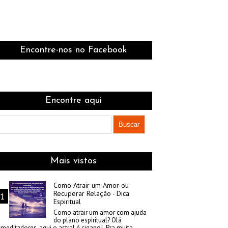
Encontre-nos no Facebook
Encontre aqui
Mais vistos
Como Atrair um Amor ou
Recuperar Relação - Dica
Espiritual
Como atrair um amor com ajuda
do plano espiritual? Olá
meditadores, aqui o astral é cigano! Pra muita