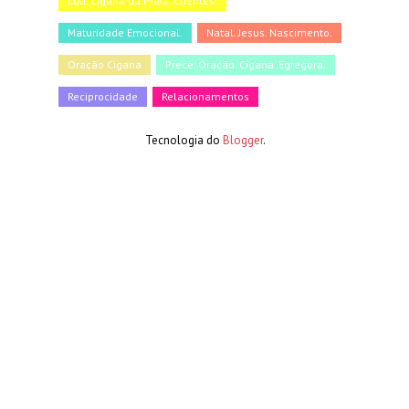
Lua. Cigana da Praia. Clientes.
Maturidade Emocional.
Natal. Jesus. Nascimento.
Oração Cigana
Prece. Oração. Cigana. Egregora.
Reciprocidade
Relacionamentos
Tecnologia do
Blogger
.