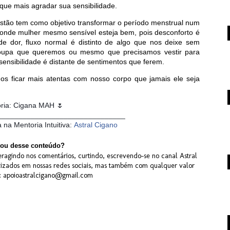
que mais agradar sua sensibilidade.
stão tem como objetivo transformar o período menstrual num
nde mulher mesmo sensível esteja bem, pois desconforto é
 de dor, fluxo normal é distinto de algo que nos deixe sem
roupa que queremos ou mesmo que precisamos vestir para
 sensibilidade é distante de sentimentos que ferem.
s ficar mais atentas com nosso corpo que jamais ele seja
oria: Cigana MAH
🌷
_______________________________
a na Mentoria Intuitiva:
Astral Cigano
ou desse conteúdo?
ragindo nos comentários, curtindo, escrevendo-se no canal Astral
lizados em nossas redes sociais, mas também com qualquer valor
X: apoioastralcigano@gmail.com