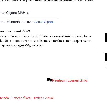
ra ser, mas é aquilo: sentimentos alimentados criam raízes
oria: Cigana MAH
🌷
_______________________________
a na Mentoria Intuitiva:
Astral Cigano
ou desse conteúdo?
ragindo nos comentários, curtindo, escrevendo-se no canal Astral
lizados em nossas redes sociais, mas também com qualquer valor
X: apoioastralcigano@gmail.com
Nenhum comentário
anhada
,
Traição física
,
Traição virtual