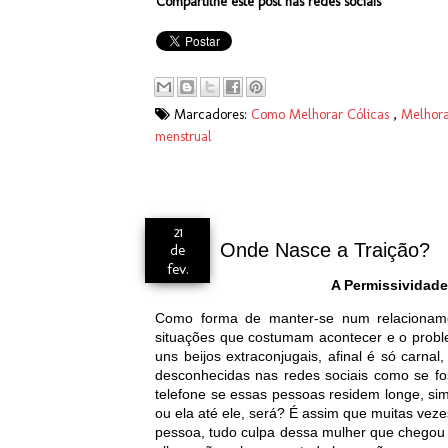
Compartilhe este post nas redes sociais
Marcadores:
Como Melhorar Cólicas
,
Melhora
menstrual
21
Onde Nasce a Traição?
de
fev.
A Permissividade
Como forma de manter-se num relacioname
situações que costumam acontecer e o probl
uns beijos extraconjugais, afinal é só carnal
desconhecidas nas redes sociais como se fo
telefone se essas pessoas residem longe, sim 
ou ela até ele, será? É assim que muitas veze
pessoa, tudo culpa dessa mulher que chegou 