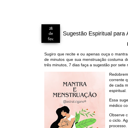
28
Sugestão Espiritual para
de
fev.
Sugiro que recite e ou apenas ouça o mantr
de minutos que sua menstruação costuma dur
três minutos, 7 dias faça a sugestão por set
Redobrem 
corrente 
de cada m
espiritual.
Essa suges
médico co
Observe c
o ciclo. 
processo.