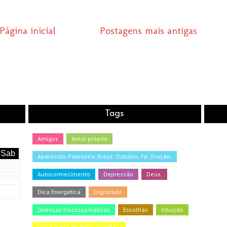
Página inicial
Postagens mais antigas
Tags
Amigos
Amor próprio
Sab
Aparecida. Padroeira. Brasil. Outubro. Fé. Oração.
Autoconhecimento
Depressão
Deus.
Dica Energética
Dignidade
Doenças Psicossomáticas
Escolhas
Intuição