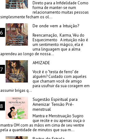
Direto para a Infidelidade Como
forma de manter-se num
relacionamento muitas pessoas
simplesmente fecham os ol...
De onde vem a Intuição?
Reencarnação, Karma, Véu do
Esquecimento A intuição não é
um sentimento mágico, ela é
uma linguagem que a alma
aprendeu ao longo de nossa...
AMIZADE
Você é o "testa de ferro" de
alguém? Cuidado com aqueles
que chamam você de amigo
para usufruir da sua coragem em
assumir brigas q...
Sugestão Espiritual para
Amenizar Tensão Pré-
menstrual
Mantra e Menstruação Sugiro
que recite e ou apenas ouça o
mantra OM com as mãos em cima de seu ventre
pela a quantidade de minutos que sua m...
Rastro de Estrela