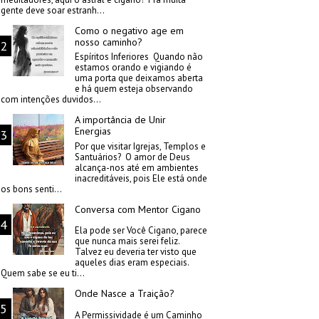
gente deve soar estranh...
Como o negativo age em
nosso caminho?
Espíritos Inferiores Quando não
estamos orando e vigiando é
uma porta que deixamos aberta
e há quem esteja observando
com intenções duvidos...
A importância de Unir
Energias
Por que visitar Igrejas, Templos e
Santuários? O amor de Deus
alcança-nos até em ambientes
inacreditáveis, pois Ele está onde
os bons senti...
Conversa com Mentor Cigano
Ela pode ser Você Cigano, parece
que nunca mais serei feliz.
Talvez eu deveria ter visto que
aqueles dias eram especiais.
Quem sabe se eu ti...
Onde Nasce a Traição?
A Permissividade é um Caminho