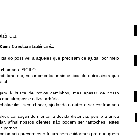
térica.
R uma Consultora Esotérica é...
dida do possível á aqueles que precisam de ajuda, por meio
s, chamado: SIGILO.
rotetora, etc, nos momentos mais críticos do outro ainda que
onal.
.
egam à busca de novos caminhos, mas apesar de nosso
que ultrapasse o livre arbítrio.
 obstáculos, sem chocar, ajudando o outro a ser confrontado
olver, conseguindo manter a devida distância, pois é a única
iar, afinal nossos clientes não podem ser fantoches, estes
as pernas.
adiantaria prevermos o futuro sem cuidarmos pra que quem