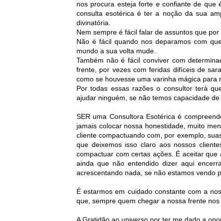
nos procura esteja forte e confiante de qu
consulta esotérica é ter a noção da sua amp
divinatória.
Nem sempre é fácil falar de assuntos que por
Não é fácil quando nos deparamos com qu
mundo a sua volta mude.
Também não é fácil conviver com determina
frente, por vezes com feridas difíceis de sa
como se houvesse uma varinha mágica para r
Por todas essas razões o consultor terá q
ajudar ninguém, se não temos capacidade de
SER uma Consultora Esotérica é compreende
jamais colocar nossa honestidade, muito me
cliente compactuando com, por exemplo, suas
que deixemos isso claro aos nossos cliente
compactuar com certas ações. É aceitar que
ainda que não entendido dizer aqui ence
acrescentando nada, se não estamos vendo 
É estarmos em cuidado constante com a noss
que, sempre quem chegar a nossa frente nos
A Gratidão ao universo por ter me dado a opo