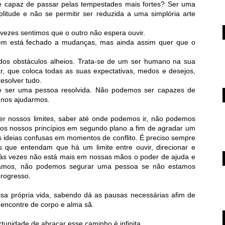
e é capaz de passar pelas tempestades mais fortes? Ser uma
litude e não se permitir ser reduzida a uma simplória arte
 vezes sentimos que o outro não espera ouvir.
em está fechado a mudanças, mas ainda assim quer que o
dos obstáculos alheios. Trata-se de um ser humano na sua
rar, que coloca todas as suas expectativas, medos e desejos,
esolver tudo.
ue ser uma pessoa resolvida. Não podemos ser capazes de
 nos ajudarmos.
r nossos limites, saber até onde podemos ir, não podemos
nos nossos princípios em segundo plano a fim de agradar um
 ideias confusas em momentos de conflito. É preciso sempre
s que entendam que há um limite entre ouvir, direcionar e
 às vezes não está mais em nossas mãos o poder de ajuda e
rramos, não podemos segurar uma pessoa se não estamos
progresso.
a própria vida, sabendo dá as pausas necessárias afim de
 encontre de corpo e alma sã.
rtunidade de abraçar esse caminho é infinita.