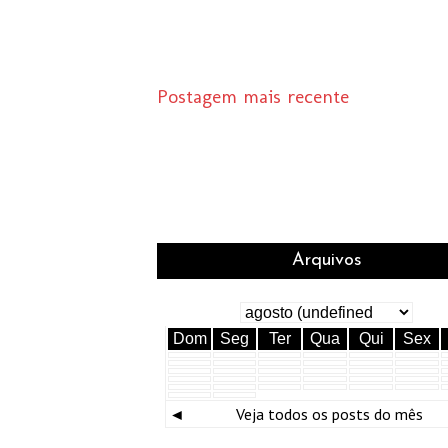
Postagem mais recente
Arquivos
Dom
Seg
Ter
Qua
Qui
Sex
◄
Veja todos os posts do mês