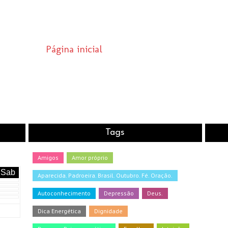
Página inicial
Tags
Amigos
Amor próprio
Sab
Aparecida. Padroeira. Brasil. Outubro. Fé. Oração.
Autoconhecimento
Depressão
Deus.
Dica Energética
Dignidade