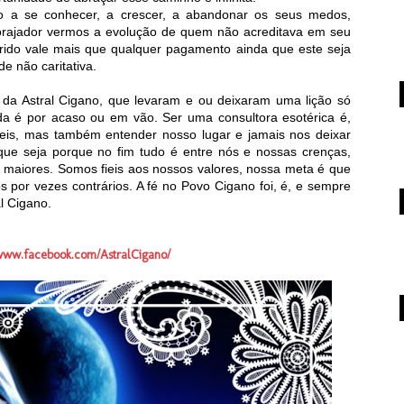
tro a se conhecer, a crescer, a abandonar os seus medos,
ncorajador vermos a evolução de quem não acreditava em seu
prido vale mais que qualquer pagamento ainda que este seja
e não caritativa.
 da Astral Cigano, que levaram e ou deixaram uma lição só
a é por acaso ou em vão. Ser uma consultora esotérica é,
eis, mas também entender nosso lugar e jamais nos deixar
ue seja porque no fim tudo é entre nós e nossas crenças,
s maiores. Somos fieis aos nossos valores, nossa meta é que
s por vezes contrários. A fé no Povo Cigano foi, é, e sempre
l Cigano.
/www.facebook.com/AstralCigano/