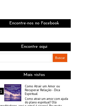
Encontre-nos no Facebook
Encontre aqui
Mais vistos
Como Atrair um Amor ou
Recuperar Relação - Dica
Espiritual
Como atrair um amor com ajuda
do plano espiritual? Olá
meditadores, aqui o astral é cigano! Pra muita