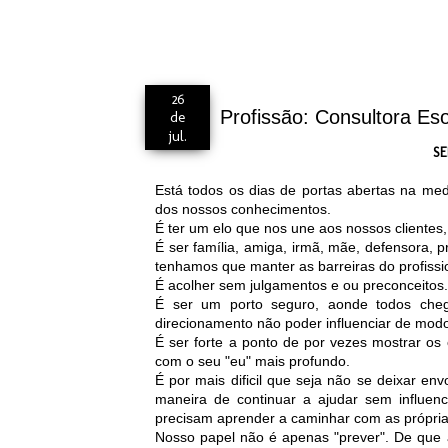
26
Profissão: Consultora Eso
de
jul.
SE
Está todos os dias de portas abertas na me
dos nossos conhecimentos.
É ter um elo que nos une aos nossos cliente
É ser família, amiga, irmã, mãe, defensora, p
tenhamos que manter as barreiras do profissi
É acolher sem julgamentos e ou preconceitos
É ser um porto seguro, aonde todos ch
direcionamento não poder influenciar de modo 
É ser forte a ponto de por vezes mostrar os
com o seu "eu" mais profundo.
É por mais dificil que seja não se deixar env
maneira de continuar a ajudar sem influenc
precisam aprender a caminhar com as própri
Nosso papel não é apenas "prever". De que 