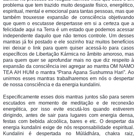
problema que tem trazido muito desgaste físico, energético,
espiritual, mental e emocional para tantas pessoas, mas que
também trouxesse expansão de consciência objetivando
que quem o escutasse despertasse em si a certeza que a
felicidade aqui na Terra é um estado que podemos acessar
independente daquilo que não temos controle. Um desses
mantras já foi postado e ele sozinho traz muitos benefícios
irei deixar o link para quem quiser acessá-lo para casos
específicos de Libertação Kármica no âmbito amoroso, mas
para quem quer se aprofundar mais no que diz respeito à
expansão da consciência irei agregar ao mantra OM NAMO
TEA AH HUM o mantra “Prana Apana Sushumna Hari”. Ao
unirmos esses mantras trabalharemos em nós o despertar
de nossa consciência e da energia kundalini.
Especificamente esses dois mantras juntos são para serem
escutados em momento de meditação e de reconexão
energética, por isso evite escutá-los quando estiverem
dirigindo, antes de sair para lugares com energia densa,
festas com bebida alcoólica, bares e etc. O despertar da
energia kundalini exige de nós responsabilidade espiritual.
Kundalini é despertada no Múládhára, chakra raiz,