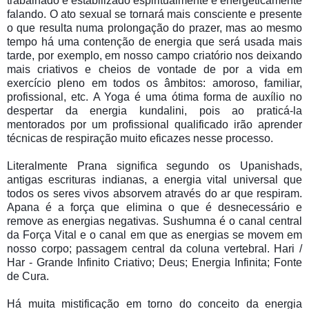
trabalhado e estabilizado espiritualmente e energeticamente
falando. O ato sexual se tornará mais consciente e presente
o que resulta numa prolongação do prazer, mas ao mesmo
tempo há uma contenção de energia que será usada mais
tarde, por exemplo, em nosso campo criatório nos deixando
mais criativos e cheios de vontade de por a vida em
exercício pleno em todos os âmbitos: amoroso, familiar,
profissional, etc.
A Yoga é uma ótima forma de auxílio no
despertar da energia kundalini, pois ao praticá-la
mentorados por um profissional qualificado irão aprender
técnicas de respiração muito eficazes nesse processo.
Literalmente Prana significa segundo os Upanishads,
antigas escrituras indianas, a energia vital universal que
todos os seres vivos absorvem através do ar que respiram.
Apana é a força que elimina o que é desnecessário e
remove as energias negativas. Sushumna é o canal central
da Força Vital e o canal em que as energias se movem em
nosso corpo; passagem central da coluna vertebral. Hari /
Har - Grande Infinito Criativo; Deus; Energia Infinita; Fonte
de Cura.
Há muita mistificação em torno do conceito da energia