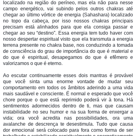
localizado na região do períneo, mas ela não para nesse
campo energético, vai subindo pelos outros chakras até
chegar ao último vórtice de energia (Sahashara) localizado
no topo da cabeça, por isso nossos chakras principais
precisam está alinhados para que ela consiga passar e
chegar ao seu “destino”. Essa energia tem tudo haver com
nosso despertar espiritual visto que ela transmuta a energia
terrena presente no chakra base, nos conduzindo a tomada
de consciência do grau de importância do que é material e
do que é espiritual, desapegamos do que é efêmero e
valorizamos o que é eterno.
Ao escutar continuamente esses dois mantras é provável
que você sinta uma enorme vontade de mudar seu
comportamento em todos os âmbitos aderindo a uma vida
mais saudável e consciente. É normal e esperado que você
chore porque o que está reprimido poderá vir à tona. Há
sentimentos adormecidos dentro de ti, mas que causam
instabilidade no seu humor e na sua forma de enxergar a
vida; ora você acredita nas possibilidades, ora uma
avalanche de descrença te desestimula. Tudo que causa
dor emocional será colocado para fora como forma de ser