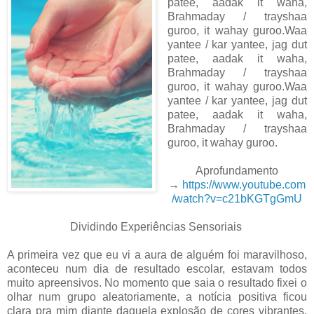
patee, aadak it waha,
Brahmaday / trayshaa
guroo, it wahay guroo.Waa
yantee / kar yantee, jag dut
patee, aadak it waha,
Brahmaday / trayshaa
guroo, it wahay guroo.Waa
yantee / kar yantee, jag dut
patee, aadak it waha,
Brahmaday / trayshaa
guroo, it wahay guroo.
Aprofundamento
→
https://www.youtube.com
/watch?v=c21bKGTgGmU
Dividindo Experiências Sensoriais
A primeira vez que eu vi a aura de alguém foi maravilhoso,
aconteceu num dia de resultado escolar, estavam todos
muito apreensivos. No momento que saia o resultado fixei o
olhar num grupo aleatoriamente, a notícia positiva ficou
clara pra mim diante daquela explosão de cores vibrantes,