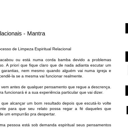
cionais - Mantra
ocesso de Limpeza Espiritual Relacional
o acabou ou está numa corda bamba devido a problemas
so. A priori que fique claro que de nada adianta escutar um
e garantias, nem mesmo quando alguém vai numa igreja e
endê-la se a mesma vai funcionar realmente.
é vem antes de qualquer pensamento que regue a descrença.
a funcionará é a sua experiência particular que vai dizer.
 que alcançar um bom resultado depois que escutá-lo volte
onte para que seu relato possa regar a fé daqueles que
de um empurrão pra despertar.
ma pessoa está sob demanda espiritual seus pensamentos