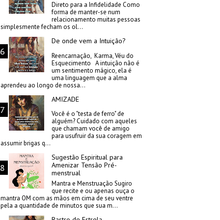
Direto para a Infidelidade Como
forma de manter-se num
relacionamento muitas pessoas
simplesmente fecham os ol...
De onde vem a Intuição?
Reencarnação, Karma, Véu do
Esquecimento A intuição não é
um sentimento mágico, ela é
uma linguagem que a alma
aprendeu ao longo de nossa...
AMIZADE
Você é o "testa de ferro" de
alguém? Cuidado com aqueles
que chamam você de amigo
para usufruir da sua coragem em
assumir brigas q...
Sugestão Espiritual para
Amenizar Tensão Pré-
menstrual
Mantra e Menstruação Sugiro
que recite e ou apenas ouça o
mantra OM com as mãos em cima de seu ventre
pela a quantidade de minutos que sua m...
Rastro de Estrela