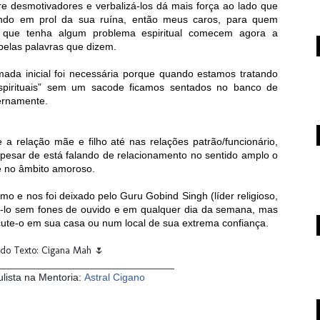
e desmotivadores e verbalizá-los dá mais força ao lado que
ando em prol da sua ruína, então meus caros, para quem
a que tenha algum problema espiritual comecem agora a
elas palavras que dizem.
ada inicial foi necessária porque quando estamos tratando
espirituais” sem um sacode ficamos sentados no banco de
ternamente.
a relação mãe e filho até nas relações patrão/funcionário,
pesar de está falando de relacionamento no sentido amplo o
de no âmbito amoroso.
o e nos foi deixado pelo Guru Gobind Singh (líder religioso,
utá-lo sem fones de ouvido e em qualquer dia da semana, mas
scute-o em sua casa ou num local de sua extrema confiança.
 do Texto: Cigana Mah 🌷
_______________________________
ulista na Mentoria:
Astral Cigano