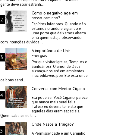
gente deve soar estranh...
Como o negativo age em
nosso caminho?
Espíritos Inferiores Quando não
estamos orando e vigiando é
uma porta que deixamos aberta
e há quem esteja observando
com intenções duvidos...
A importância de Unir
Energias
Por que visitar Igrejas, Templos e
Santuários? O amor de Deus
alcança-nos até em ambientes
inacreditáveis, pois Ele está onde
os bons senti...
Conversa com Mentor Cigano
Ela pode ser Você Cigano, parece
que nunca mais serei feliz.
Talvez eu deveria ter visto que
aqueles dias eram especiais.
Quem sabe se eu ti...
Onde Nasce a Traição?
A Permissividade é um Caminho