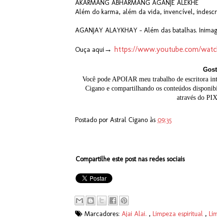
AKARMANG ABHARMANG AGANJE ALEKHE
Além do karma, além da vida, invencível, indescr
AGANJAY ALAYKHAY - Além das batalhas. Inimagi
→
https://www.youtube.com/wa
Ouça aqui
Gost
Você pode APOIAR meu trabalho de escritora inte
Cigano e compartilhando os conteúdos disponib
através do PI
Postado por
Astral Cigano
às
09:35
Compartilhe este post nas redes sociais
Marcadores:
Ajai Alai.
,
Limpeza espiritual
,
Li