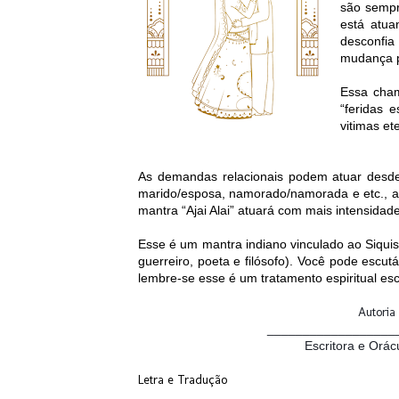
são sempr
está atu
desconfi
mudança p
Essa cham
“feridas 
vitimas e
As demandas relacionais podem atuar desde 
marido/esposa, namorado/namorada e etc., a
mantra “Ajai Alai” atuará com mais intensida
Esse é um mantra indiano vinculado ao Siquism
guerreiro, poeta e filósofo). Você pode esc
lembre-se esse é um tratamento espiritual e
Autoria
__________________
Escritora e Orác
Letra e Tradução