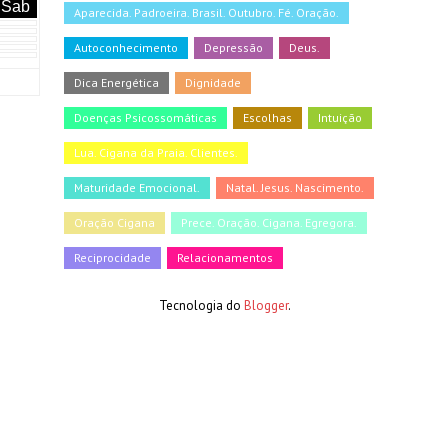
Sab
Aparecida. Padroeira. Brasil. Outubro. Fé. Oração.
Autoconhecimento
Depressão
Deus.
Dica Energética
Dignidade
Doenças Psicossomáticas
Escolhas
Intuição
Lua. Cigana da Praia. Clientes.
Maturidade Emocional.
Natal. Jesus. Nascimento.
Oração Cigana
Prece. Oração. Cigana. Egregora.
Reciprocidade
Relacionamentos
Tecnologia do
Blogger
.