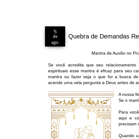
13
Quebra de Demandas Rela
de
ago.
Mantra de Auxilio no Pr
Se você acredita que seu relacionament
espirituais esse mantra é eficaz para seu ca
mantra ou fazer seja o que for a busca d
acende uma vela pergunta a Deus antes de ac
A nossa f
Se o mantr
Para você
aqui e c
precisam 
Quando u