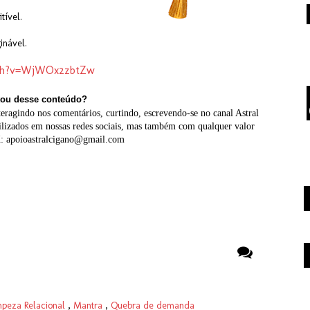
itível.
nável.
tch?v=WjWOx2zbtZw
ou desse conteúdo?
ragindo nos comentários, curtindo, escrevendo-se no canal Astral
ilizados em nossas redes sociais, mas também com qualquer valor
X: apoioastralcigano@gmail.com
mpeza Relacional
,
Mantra
,
Quebra de demanda