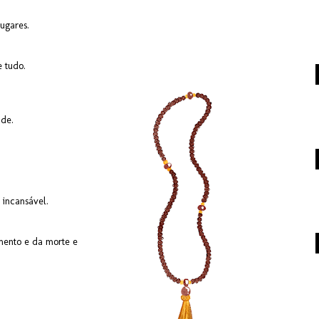
lugares.
de tudo.
dade.
 incansável.
mento e da morte e