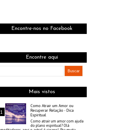
Encontre-nos no Facebook
Encontre aqui
Mais vistos
Como Atrair um Amor ou
Recuperar Relação - Dica
Espiritual
Como atrair um amor com ajuda
do plano espiritual? Olá
meditadores, aqui o astral é cigano! Pra muita