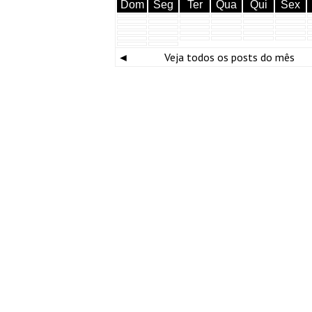
Dom
Seg
Ter
Qua
Qui
Sex
◄
Veja todos os posts do mês