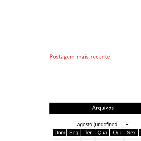
Postagem mais recente
Arquivos
Dom
Seg
Ter
Qua
Qui
Sex