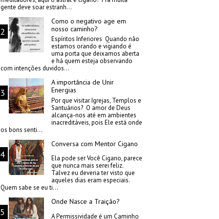
gente deve soar estranh...
Como o negativo age em
nosso caminho?
Espíritos Inferiores Quando não
estamos orando e vigiando é
uma porta que deixamos aberta
e há quem esteja observando
com intenções duvidos...
A importância de Unir
Energias
Por que visitar Igrejas, Templos e
Santuários? O amor de Deus
alcança-nos até em ambientes
inacreditáveis, pois Ele está onde
os bons senti...
Conversa com Mentor Cigano
Ela pode ser Você Cigano, parece
que nunca mais serei feliz.
Talvez eu deveria ter visto que
aqueles dias eram especiais.
Quem sabe se eu ti...
Onde Nasce a Traição?
A Permissividade é um Caminho