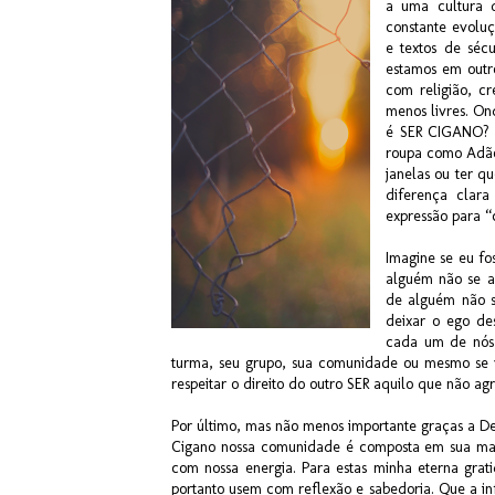
a uma cultura 
constante evoluç
e textos de séc
estamos em outro
com religião, c
menos livres. O
é SER CIGANO? 
roupa como Adão 
janelas ou ter qu
diferença clar
expressão para 
Imagine se eu fo
alguém não se a
de alguém não s
deixar o ego de
cada um de nós 
turma, seu grupo, sua comunidade ou mesmo se vi
respeitar o direito do outro SER aquilo que não a
Por último, mas não menos importante graças a Deu
Cigano nossa comunidade é composta em sua maio
com nossa energia. Para estas minha eterna grat
portanto usem com reflexão e sabedoria. Que a in