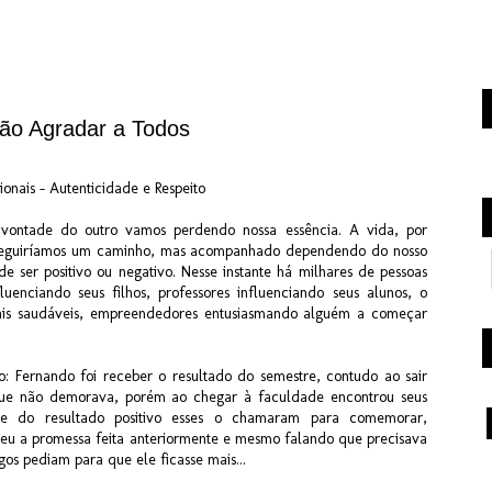
Não Agradar a Todos
ionais – Autenticidade e Respeito
 vontade do outro vamos perdendo nossa essência. A vida, por
 seguiríamos um caminho, mas acompanhado dependendo do nosso
de ser positivo ou negativo. Nesse instante há milhares de pessoas
luenciando seus filhos, professores influenciando seus alunos, o
ais saudáveis, empreendedores entusiasmando alguém a começar
: Fernando foi receber o resultado do semestre, contudo ao sair
ue não demorava, porém ao chegar à faculdade encontrou seus
te do resultado positivo esses o chamaram para comemorar,
eu a promessa feita anteriormente e mesmo falando que precisava
gos pediam para que ele ficasse mais...