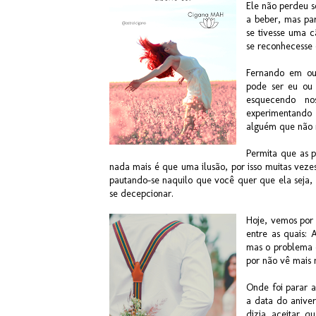
Ele não perdeu s
a beber, mas par
se tivesse uma 
se reconhecesse
Fernando em out
pode ser eu ou 
esquecendo no
experimentando
alguém que não
Permita que as 
nada mais é que uma ilusão, por isso muitas vez
pautando-se naquilo que você quer que ela seja, 
se decepcionar.
Hoje, vemos por
entre as quais: 
mas o problema 
por não vê mais 
Onde foi parar 
a data do anive
dizia aceitar q