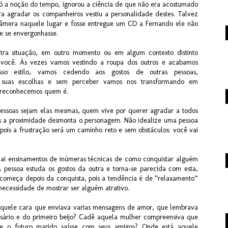
ó a noção do tempo, ignorou a ciência de que não era acostumado
a agradar os companheiros vestiu a personalidade destes. Talvez
câmera naquele lugar e fosse entregue um CD a Fernando ele não
 e se envergonhasse.
ra situação, em outro momento ou em algum contexto distinto
você. Às vezes vamos vestindo a roupa dos outros e acabamos
sso estilo, vamos cedendo aos gostos de outras pessoas,
 suas escolhas e sem perceber vamos nos transformando em
 reconhecemos quem é.
pessoas sejam elas mesmas, quem vive por querer agradar a todos
es a proximidade desmonta o personagem. Não idealize uma pessoa
pois a frustração será um caminho reto e sem obstáculos: você vai
 ai ensinamentos de inúmeras técnicas de como conquistar alguém
A pessoa estuda os gostos da outra e torna-se parecida com esta,
começa depois da conquista, pois a tendência é de “relaxamento”
necessidade de mostrar ser alguém atrativo.
aquele cara que enviava varias mensagens de amor, que lembrava
rsário e do primeiro beijo? Cadê aquela mulher compreensiva que
ue o futuro marido saísse com seus amigos? Onde está aquele