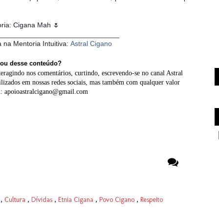
oria: Cigana Mah 🌷
_______________________________
a na Mentoria Intuitiva:
Astral Cigano
ou desse conteúdo?
ragindo nos comentários, curtindo, escrevendo-se no canal Astral
ilizados em nossas redes sociais, mas também com qualquer valor
X: apoioastralcigano@gmail.com
e
,
Cultura
,
Dívidas
,
Etnia Cigana
,
Povo Cigano
,
Respeito