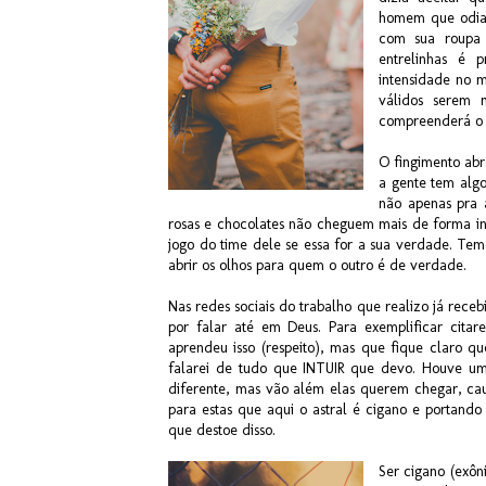
homem que odiava
com sua roupa 
entrelinhas é 
intensidade no 
válidos serem 
compreenderá o 
O fingimento abr
a gente tem algo
não apenas pra 
rosas e chocolates não cheguem mais de forma in
jogo do time dele se essa for a sua verdade. Te
abrir os olhos para quem o outro é de verdade.
Nas redes sociais do trabalho que realizo já receb
por falar até em Deus. Para exemplificar cita
aprendeu isso (respeito), mas que fique claro qu
falarei de tudo que INTUIR que devo. Houve um
diferente, mas vão além elas querem chegar, caus
para estas que aqui o astral é cigano e portando
que destoe disso.
Ser cigano (exôn