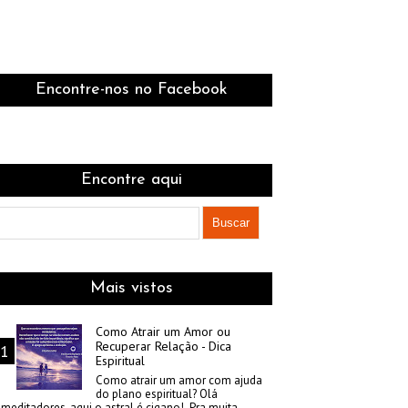
Encontre-nos no Facebook
Encontre aqui
Mais vistos
Como Atrair um Amor ou
Recuperar Relação - Dica
Espiritual
Como atrair um amor com ajuda
do plano espiritual? Olá
meditadores, aqui o astral é cigano! Pra muita