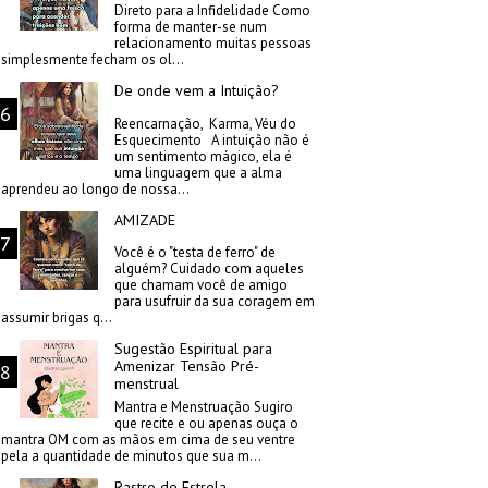
Direto para a Infidelidade Como
forma de manter-se num
relacionamento muitas pessoas
simplesmente fecham os ol...
De onde vem a Intuição?
Reencarnação, Karma, Véu do
Esquecimento A intuição não é
um sentimento mágico, ela é
uma linguagem que a alma
aprendeu ao longo de nossa...
AMIZADE
Você é o "testa de ferro" de
alguém? Cuidado com aqueles
que chamam você de amigo
para usufruir da sua coragem em
assumir brigas q...
Sugestão Espiritual para
Amenizar Tensão Pré-
menstrual
Mantra e Menstruação Sugiro
que recite e ou apenas ouça o
mantra OM com as mãos em cima de seu ventre
pela a quantidade de minutos que sua m...
Rastro de Estrela