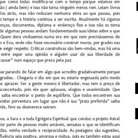
que como todas modifica-se com o tempo porque estamos em
ão ( ainda bem) e isso não torna ninguém menos rom. Leiam livros
ulos atrás, mas não reduzam nenhuma etnia ao que passou, pois
 tempo e a história continua a ser escrita. Atualmente há ciganos
renças, documentos, diploma e endereço fixo e isso não os torna
nde algumas pessoas andam fundamentando suas ideias sobre o que
Quem dera vivêssemos numa era em que nem precisássemos de
e Eva, onde não fosse necessário construir muros, por grades nas
e exigir respeito. Críticas construtivas são bem-vindas, mas há uma
a entre expor uma opinião e alguém usar de sua liberdade de
“causar” num espaço que preza pela paz.
sse parando de falar em algo que acredito gradativamente porque
gradou... Chegaria o dia em que eu estaria engessada pelo medo
e aprazer. Ser a gente mesmo é libertador, mas tem o preço de
sconcertado, pois ele quer aplausos, elogios e unanimidade. Que
saiba encontrar o ponto de equilíbrio. Que todos encontrem sua
sitar porventura um lugar que não é sua “praia preferida” saiba
gride, fere ou desmerece outrem.
s, a Sara e a toda Egrégora Espiritual que conduz o projeto Astral
r parte de pessoas muito amáveis, sensatas e que se identificam
idão, minha verdade e reciprocidade. As postagens são sugestões,
fluência seja positiva, amorosa e mútua, pois eu também estou aqui