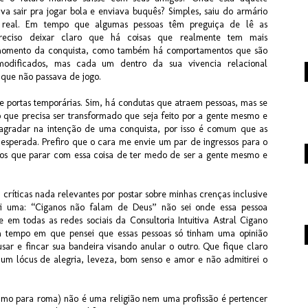
 sair pra jogar bola e enviava buquês? Simples, saiu do armário
real. Em tempo que algumas pessoas têm preguiça de lê as
preciso deixar claro que há coisas que realmente tem mais
momento da conquista, como também há comportamentos que são
modificados, mas cada um dentro da sua vivencia relacional
que não passava de jogo.
e portas temporárias. Sim, há condutas que atraem pessoas, mas se
 que precisa ser transformado que seja feito por a gente mesmo e
agradar na intenção de uma conquista, por isso é comum que as
esperada. Prefiro que o cara me envie um par de ingressos para o
mos que parar com essa coisa de ter medo de ser a gente mesmo e
i críticas nada relevantes por postar sobre minhas crenças inclusive
rei uma: “Ciganos não falam de Deus” não sei onde essa pessoa
e em todas as redes sociais da Consultoria Intuitiva Astral Cigano
 tempo em que pensei que essas pessoas só tinham uma opinião
ar e fincar sua bandeira visando anular o outro. Que fique claro
 um lócus de alegria, leveza, bom senso e amor e não admitirei o
imo para roma) não é uma religião nem uma profissão é pertencer