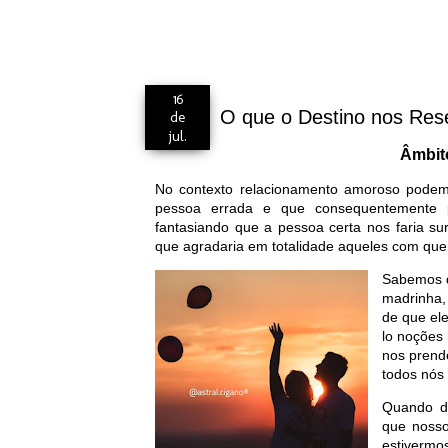
16
O que o Destino nos Res
de
jul.
Âmbit
No contexto relacionamento amoroso pode
pessoa errada e que consequentemente 
fantasiando que a pessoa certa nos faria sur
que agradaria em totalidade aqueles com qu
Sabemos q
madrinha, 
de que ele
lo noções
nos prende
todos nós
Quando d
que nosso
estivermo