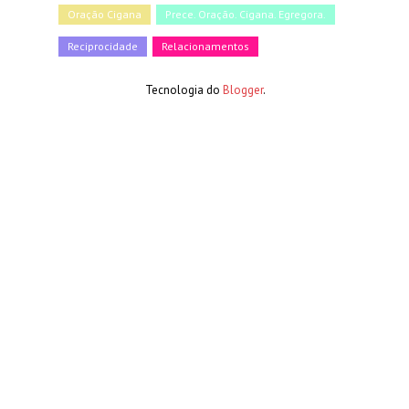
Oração Cigana
Prece. Oração. Cigana. Egregora.
Reciprocidade
Relacionamentos
Tecnologia do
Blogger
.