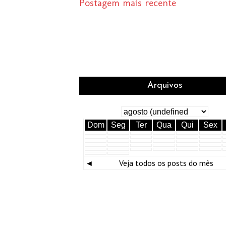
Postagem mais recente
Arquivos
Dom
Seg
Ter
Qua
Qui
Sex
◄
Veja todos os posts do mês