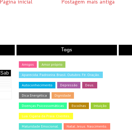
Página inicial
Postagem mais antiga
Tags
Amigos
Amor próprio
Sab
Aparecida. Padroeira. Brasil. Outubro. Fé. Oração.
Autoconhecimento
Depressão
Deus.
Dica Energética
Dignidade
Doenças Psicossomáticas
Escolhas
Intuição
Lua. Cigana da Praia. Clientes.
Maturidade Emocional.
Natal. Jesus. Nascimento.