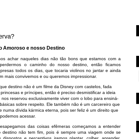
erva?
o Amoroso e nosso Destino
mos achar naqueles dias não tão bons que estamos com a
perdermos o caminho do nosso destino, então ficamos
presas todos os dias, que tocaria violinos no jantar e ainda
em mais convivemos e ou queremos impressionar.
ue destino não é um filme da Disney com castelos, fada
princesas e príncipes, então é preciso desmistificar a ideia
 nos reservou exclusivamente viver com o lobo para ensiná-
 básicas sobre respeito. Ele também não é um carcereiro que
 numa dívida kármica eterna, pois ser feliz é um direito que
 podemos acessar.
esapegamos das coisas efêmeras começamos a entender
 destino não tem fim, pois é sempre uma viagem onde se
s dispostos e perceptivos iremos plantar, colher, aprender,