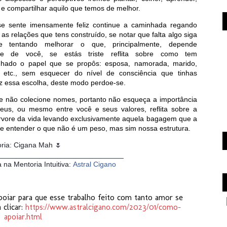
 e compartilhar aquilo que temos de melhor.
e sente imensamente feliz continue a caminhada regando
s relações que tens construído, se notar que falta algo siga
e tentando melhorar o que, principalmente, depende
te de você, se estás triste reflita sobre como tem
hado o papel que se propôs: esposa, namorada, marido,
 etc., sem esquecer do nível de consciência que tinhas
z essa escolha, deste modo perdoe-se.
 e não colecione nomes, portanto não esqueça a importância
us, ou mesmo entre você e seus valores, reflita sobre a
árvore da vida levando exclusivamente aquela bagagem que a
de entender o que não é um peso, mas sim nossa estrutura.
oria: Cigana Mah 🌷
_______________________________
a na Mentoria Intuitiva:
Astral Cigano
oiar para que esse trabalho feito com tanto amor se
 clicar:
https://www.astralcigano.com/2023/01/como-
apoiar.html