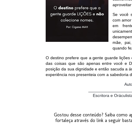
aproveitar
Se você s
com amor a
em frent
unicamen
desempen
mãe, pai,
quando fe
O destino prefere que a gente guarde lições
das coisas que são apenas entre você e De
posição da sua dignidade e então sacuda a 
experiência nos presenteia com a sabedoria 
Aut
__________________
Escritora e Oráculist
Gostou desse conteúdo? Saiba como ap
fortaleça através do link a seguir basta